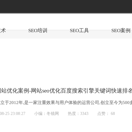
技术
SEO培训
SEO工具
SEO案例
o网站优化案例-网站seo优化百度搜索引擎关键词快速
立于2012年,是一家注重效果与用户体验的运营公司,创立至今为5
排名优化、负面信息处理、百度排...
-25 23:08:27
小编：冬镜网
热度：3343
点赞： 68