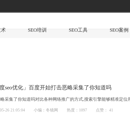
技术
SEO培训
SEO工具
SEO案例
度seo优化」百度开始打击恶略采集了你知道吗
略采集了你知道吗对比各种网络推广的方式,搜索引擎能够精准定位用户
-26 21:05:04
小编：冬镜网
热度：1097
点赞： 41