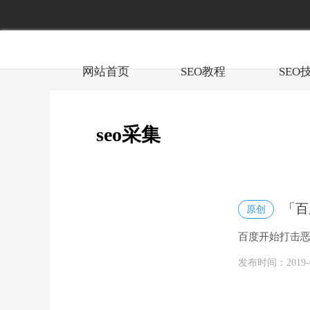
网站首页
SEO教程
SEO
seo采集
「百
原创
百度开始打击恶
告),SEM按CP...
发布时间：2019-05