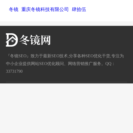
冬镜
重庆冬镜科技有限公司
肆拾伍
『冬镜SEO』致力于最新SEO技术,分享各种SEO优化干货,专注为
中小企业提供网站SEO优化顾问、网络营销推广服务。QQ：
33731790
网站地图
标签地图
/
渝ICP备18003600号
首页
分类
站长