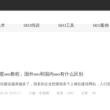
技术
SEO培训
SEO工具
SEO案例
度seo教程」国外seo和国内seo有什么区别
站建设越来越多了，很多的企业把握很多个人都在建设网站，人们也
的seo有什么区别呢？两者之间有什么关系呢？
-26 10:05:17
小编：冬镜网
热度：1092
点赞： 60