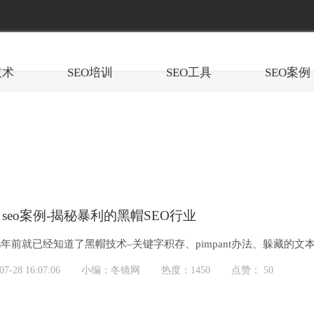
技术
SEO培训
SEO工具
SEO案例
 seo案例-揭秘暴利的黑帽SEO行业
年前就已经知道了黑帽技术–关键字积存、pimpant办法、躲藏的
的最高...
-28 16:07:06
小编：冬镜网
热度：1450
点赞： 50