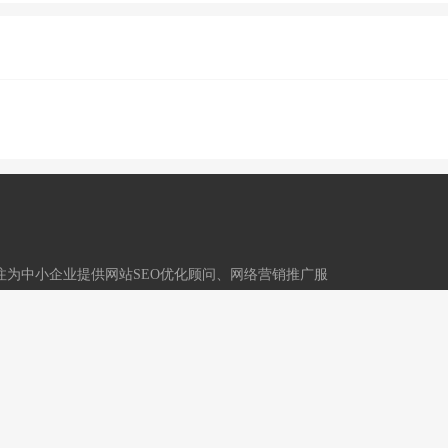
,专注为中小企业提供网站SEO优化顾问、网络营销推广服
技术运营：重庆冬镜科技有限公司