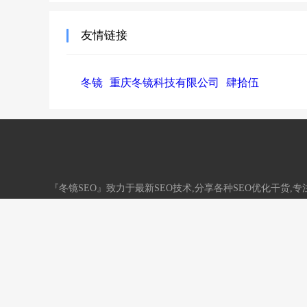
友情链接
冬镜
重庆冬镜科技有限公司
肆拾伍
『冬镜SEO』致力于最新SEO技术,分享各种SEO优化干货
务。QQ：33731790
网站地图
标签地图
/
渝ICP备18003600号
网站信用认证