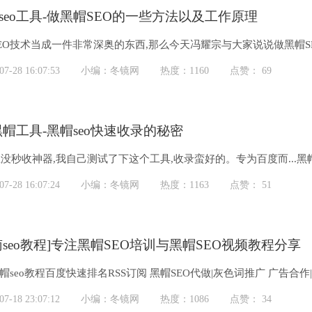
seo工具-做黑帽SEO的一些方法以及工作原理
EO技术当成一件非常深奥的东西,那么今天冯耀宗与大家说说做黑帽S
和原理是为了让大家能够了解...
-28 16:07:53
小编：冬镜网
热度：1160
点赞： 69
o黑帽工具-黑帽seo快速收录的秘密
秒收神器,我自己测试了下这个工具,收录蛮好的。专为百度而...黑帽s
-28 16:07:24
小编：冬镜网
热度：1163
点赞： 51
南seo教程]专注黑帽SEO培训与黑帽SEO视频教程分享
帽seo教程百度快速排名RSS订阅 黑帽SEO代做|灰色词推广 广告合作|在
...
-18 23:07:12
小编：冬镜网
热度：1086
点赞： 34