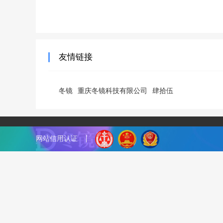
友情链接
冬镜
重庆冬镜科技有限公司
肆拾伍
网站信用认证
『冬镜SEO』致力于最新SEO技术,分享各种SEO优化干货
务。QQ：33731790
网站地图
标签地图
/
渝ICP备18003600号