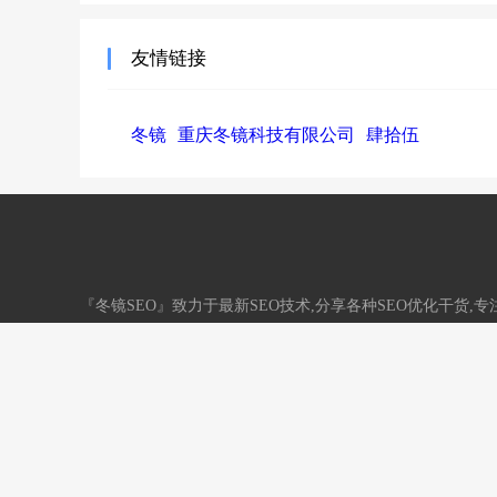
友情链接
冬镜
重庆冬镜科技有限公司
肆拾伍
『冬镜SEO』致力于最新SEO技术,分享各种SEO优化干货
务。QQ：33731790
网站地图
标签地图
/
渝ICP备18003600号
网站信用认证