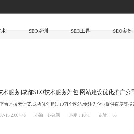
技术
SEO培训
SEO工具
SEO案例
eo技术服务]成都SEO技术服务外包 网站建设优化推广公
化平台是按天计费,成功优化超过10万个网站,专注为企业提供百度等搜
SEO技术服务外包商。为...
-15 23:07:48
小编：冬镜网
热度：1041
点赞： 65