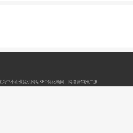
,专注为中小企业提供网站SEO优化顾问、网络营销推广服
技术运营：重庆冬镜科技有限公司