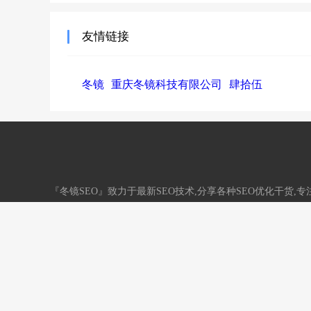
友情链接
冬镜
重庆冬镜科技有限公司
肆拾伍
『冬镜SEO』致力于最新SEO技术,分享各种SEO优化干货
务。QQ：33731790
网站地图
标签地图
/
渝ICP备18003600号
网站信用认证