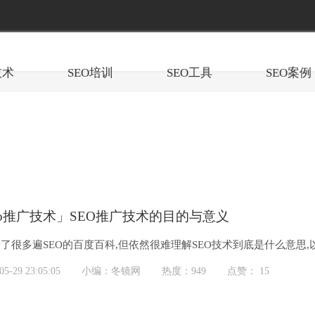
技术
SEO培训
SEO工具
SEO案例
eo推广技术」SEO推广技术的目的与意义
了很多遍SEO的百度百科,但依然很难理解SEO技术到底是什么意思,
O技术的,...
-29 23:05:05
小编：冬镜网
热度：949
点赞： 15