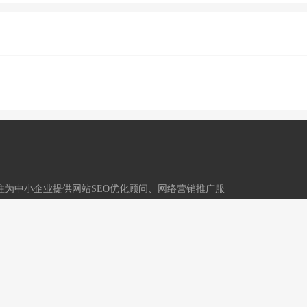
,专注为中小企业提供网站SEO优化顾问、网络营销推广服
技术运营：重庆冬镜科技有限公司