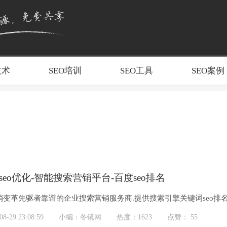
技术
SEO培训
SEO工具
SEO案例
seo优化-智能搜索营销平台-百度seo排名
销变革先驱者靠谱的企业搜索营销服务商.提供搜索引擎关键词seo
合营销。坚持只做“有用...
-29 23:08:59
小编：冬镜网
热度：1623
点赞： 55