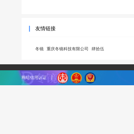
友情链接
冬镜
重庆冬镜科技有限公司
肆拾伍
网站信用认证
『冬镜SEO』致力于最新SEO技术,分享各种SEO优化干货
务。QQ：33731790
网站地图
标签地图
/
渝ICP备18003600号