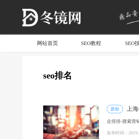
网站首页
SEO教程
SEO
seo排名
上海
原创
企排排-搜索营
网霸屏覆盖等整
发布时间：2019-08