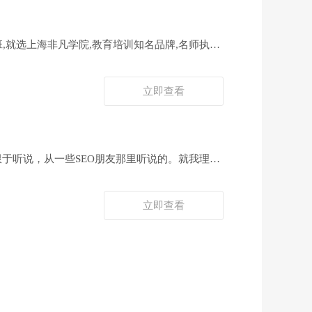
班,就选上海非凡学院,教育培训知名品牌,名师执
立即查看
于听说，从一些SEO朋友那里听说的。就我理
采集、拼接、伪原创为主，所以搜索引擎蜘蛛一进
不去了。从朋友的实践经验看，确实可以做到让百
立即查看