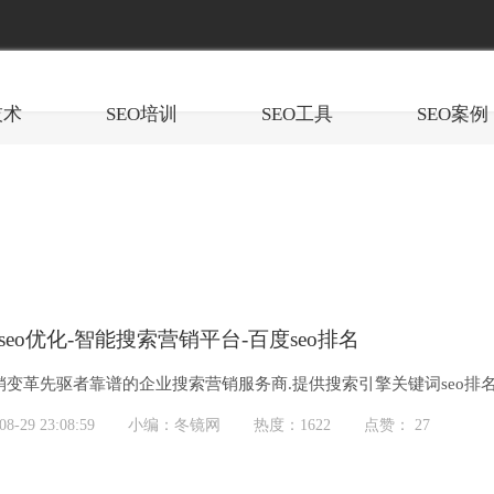
技术
SEO培训
SEO工具
SEO案例
seo优化-智能搜索营销平台-百度seo排名
销变革先驱者靠谱的企业搜索营销服务商.提供搜索引擎关键词seo
合营销。坚持只做“有用...
-29 23:08:59
小编：冬镜网
热度：1622
点赞： 27