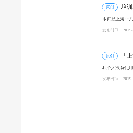
培训
原创
本页是上海非凡
教、通俗易懂
发布时间：2019-08
「上
原创
我个人没有使用
解，蜘蛛池就
发布时间：2019-06
来，发现有大
度蜘蛛一直在