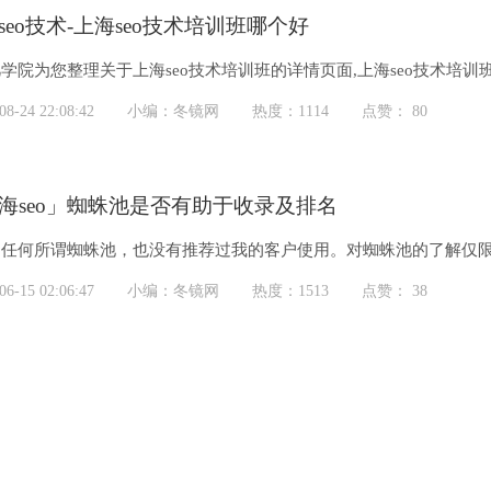
seo技术-上海seo技术培训班哪个好
学院为您整理关于上海seo技术培训班的详情页面,上海seo技术培训
、深受广大学员所欢迎。
-24 22:08:42
小编：冬镜网
热度：1114
点赞： 80
海seo」蜘蛛池是否有助于收录及排名
任何所谓蜘蛛池，也没有推荐过我的客户使用。对蜘蛛池的了解仅限
是使用多个域名，用程序生成海量页面，当然内容不会是高质量的，
-15 02:06:47
小编：冬镜网
热度：1513
点赞： 38
量内容，就不停地往下抓，看起来像是把蜘蛛困在了这个网站上，出
网站上抓。