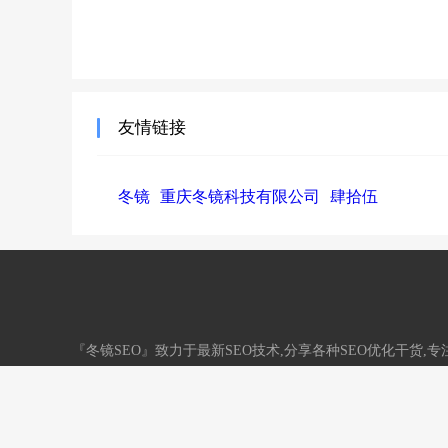
友情链接
冬镜
重庆冬镜科技有限公司
肆拾伍
『冬镜SEO』致力于最新SEO技术,分享各种SEO优化干货
务。QQ：33731790
网站地图
标签地图
/
渝ICP备18003600号