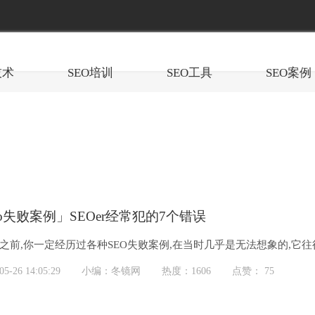
技术
SEO培训
SEO工具
SEO案例
eo失败案例」SEOer经常犯的7个错误
家之前,你一定经历过各种SEO失败案例,在当时几乎是无法想象的,
O项目失败...
-26 14:05:29
小编：冬镜网
热度：1606
点赞： 75