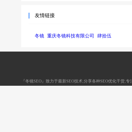
友情链接
冬镜
重庆冬镜科技有限公司
肆拾伍
『冬镜SEO』致力于最新SEO技术,分享各种SEO优化干货
务。QQ：33731790
网站地图
标签地图
/
渝ICP备18003600号
网站信用认证