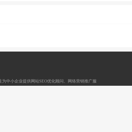
,专注为中小企业提供网站SEO优化顾问、网络营销推广服
技术运营：重庆冬镜科技有限公司