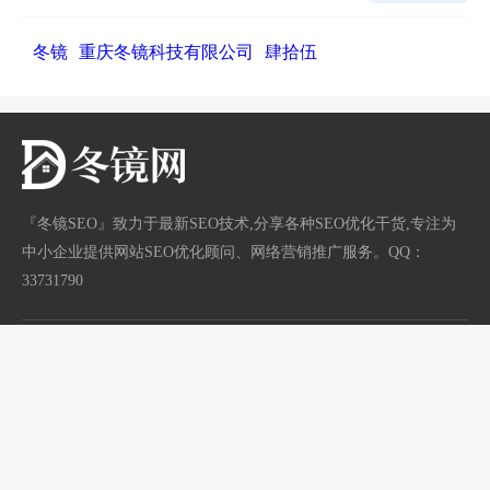
冬镜
重庆冬镜科技有限公司
肆拾伍
『冬镜SEO』致力于最新SEO技术,分享各种SEO优化干货,专注为
中小企业提供网站SEO优化顾问、网络营销推广服务。QQ：
33731790
网站地图
标签地图
/
渝ICP备18003600号
首页
分类
站长