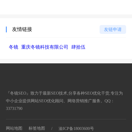
友情链接
友链申请
冬镜
重庆冬镜科技有限公司
肆拾伍
『冬镜SEO』致力于最新SEO技术,分享各种SEO优化干货,专注为
中小企业提供网站SEO优化顾问、网络营销推广服务。QQ：
33731790
网站地图
标签地图
/
渝ICP备18003600号