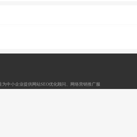
,专注为中小企业提供网站SEO优化顾问、网络营销推广服
技术运营：重庆冬镜科技有限公司