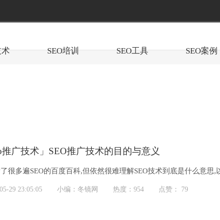
技术
SEO培训
SEO工具
SEO案例
eo推广技术」SEO推广技术的目的与意义
了很多遍SEO的百度百科,但依然很难理解SEO技术到底是什么意思,
O技术的,...
-29 23:05:05
小编：冬镜网
热度：954
点赞： 79