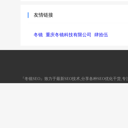
友情链接
冬镜
重庆冬镜科技有限公司
肆拾伍
『冬镜SEO』致力于最新SEO技术,分享各种SEO优化干货
务。QQ：33731790
网站地图
标签地图
/
渝ICP备18003600号
网站信用认证