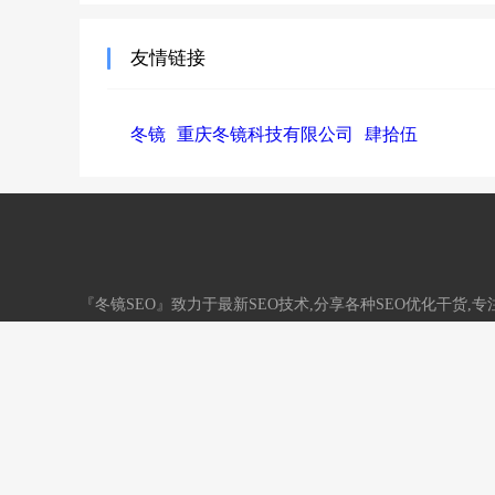
友情链接
冬镜
重庆冬镜科技有限公司
肆拾伍
『冬镜SEO』致力于最新SEO技术,分享各种SEO优化干货
务。QQ：33731790
网站地图
标签地图
/
渝ICP备18003600号
网站信用认证