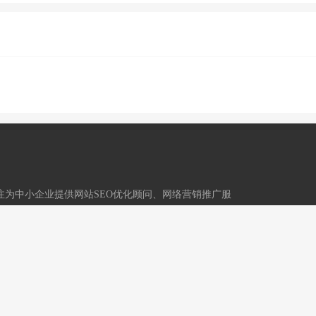
,专注为中小企业提供网站SEO优化顾问、网络营销推广服
技术运营：重庆冬镜科技有限公司