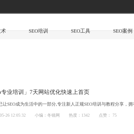
技术
SEO培训
SEO工具
SEO案例
eo专业培训」7天网站优化快速上首页
已让SEO成为生活中的一部分,专注新人正规SEO培训与教程分享，拥有
-26 12:05:32
小编：冬镜网
热度：1342
点赞： 75