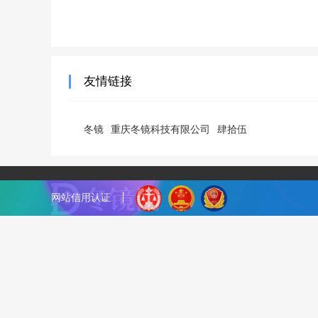
友情链接
冬镜
重庆冬镜科技有限公司
肆拾伍
网站信用认证
『冬镜SEO』致力于最新SEO技术,分享各种SEO优化干货
务。QQ：33731790
网站地图
标签地图
/
渝ICP备18003600号