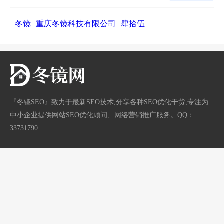
冬镜
重庆冬镜科技有限公司
肆拾伍
『冬镜SEO』致力于最新SEO技术,分享各种SEO优化干货,专注为
中小企业提供网站SEO优化顾问、网络营销推广服务。QQ：
33731790
网站地图
标签地图
/
渝ICP备18003600号
首页
分类
站长