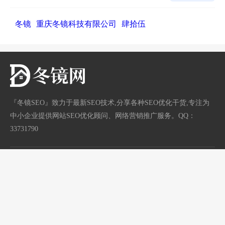
冬镜
重庆冬镜科技有限公司
肆拾伍
『冬镜SEO』致力于最新SEO技术,分享各种SEO优化干货,专注为
中小企业提供网站SEO优化顾问、网络营销推广服务。QQ：
33731790
网站地图
标签地图
/
渝ICP备18003600号
首页
分类
站长